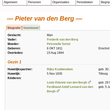
Algemeen
Personen
Organisaties
Periodieken
Begri
Pieter van den Berg
Biografie
Stamboom
Geslacht:
Man
Vader:
Frederik van den Berg
Moeder:
Petronella Sortel
Geboren:
6 OKT 1811
Enschot
Overleden:
23 Aug 1894
Gezin 1
Huwelijkspartner:
Rijka Krabbendam
geb. 30 
Huwelijk:
5 Nov 1835
Tilburg
Kinderen:
Louis Etienne van den Bergh
geb. 29 
Ferdinand Adolf Leonard van den
geb. 5 J
Bergh