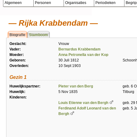
Algemeen
Personen
Organisaties
Periodieken
Begri
Rijka Krabbendam
Biografie
Stamboom
Geslacht:
Vrouw
Vader:
Bernardus Krabbendam
Moeder:
Anna Petronella van der Kop
Geboren:
30 Juli 1812
Schoon
Overleden:
10 Sept 1903
Gezin 1
Huwelijkspartner:
Pieter van den Berg
geb. 6 O
Huwelijk:
5 Nov 1835
Tilburg
Kinderen:
Louis Etienne van den Bergh
geb. 29 
Ferdinand Adolf Leonard van den
geb. 5 J
Bergh