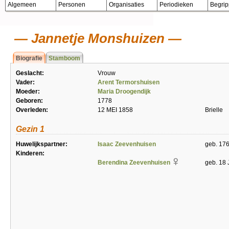
Algemeen
Personen
Organisaties
Periodieken
Begri
Jannetje Monshuizen
Biografie
Stamboom
Geslacht:
Vrouw
Vader:
Arent Termorshuisen
Moeder:
Maria Droogendijk
Geboren:
1778
Overleden:
12 MEI 1858
Brielle
Gezin 1
Huwelijkspartner:
Isaac Zeevenhuisen
geb. 176
Kinderen:
Berendina Zeevenhuisen
geb. 18 