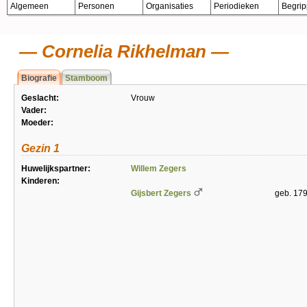
Algemeen
Personen
Organisaties
Periodieken
Begri
Cornelia Rikhelman
Biografie
Stamboom
Geslacht:
Vrouw
Vader:
Moeder:
Gezin 1
Huwelijkspartner:
Willem Zegers
Kinderen:
Gijsbert Zegers
geb. 17