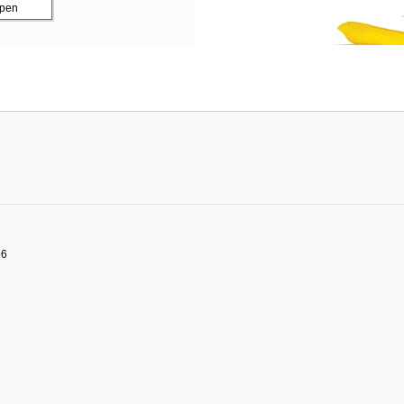
ppen
96