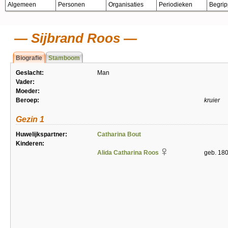
Algemeen
Personen
Organisaties
Periodieken
Begri
Sijbrand Roos
Biografie
Stamboom
Geslacht:
Man
Vader:
Moeder:
Beroep:
kruier
Gezin 1
Huwelijkspartner:
Catharina Bout
Kinderen:
Alida Catharina Roos
geb. 18