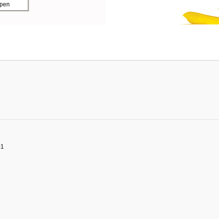
ppen
01