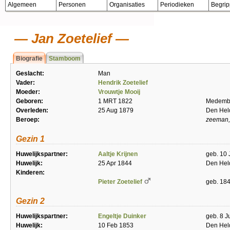
Algemeen
Personen
Organisaties
Periodieken
Begri
Jan Zoetelief
Biografie
Stamboom
Geslacht:
Man
Vader:
Hendrik Zoetelief
Moeder:
Vrouwtje Mooij
Geboren:
1 MRT 1822
Medembl
Overleden:
25 Aug 1879
Den Hel
Beroep:
zeeman, 
Gezin 1
Huwelijkspartner:
Aaltje Krijnen
geb. 10 
Huwelijk:
25 Apr 1844
Den Hel
Kinderen:
Pieter Zoetelief
geb. 18
Gezin 2
Huwelijkspartner:
Engeltje Duinker
geb. 8 J
Huwelijk:
10 Feb 1853
Den Hel