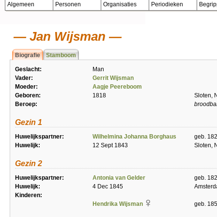
Algemeen
Personen
Organisaties
Periodieken
Begri
Jan Wijsman
Biografie
Stamboom
Geslacht:
Man
Vader:
Gerrit Wijsman
Moeder:
Aagje Peereboom
Geboren:
1818
Sloten, 
Beroep:
broodba
Gezin 1
Huwelijkspartner:
Wilhelmina Johanna Borghaus
geb. 18
Huwelijk:
12 Sept 1843
Sloten, 
Gezin 2
Huwelijkspartner:
Antonia van Gelder
geb. 18
Huwelijk:
4 Dec 1845
Amster
Kinderen:
Hendrika Wijsman
geb. 18