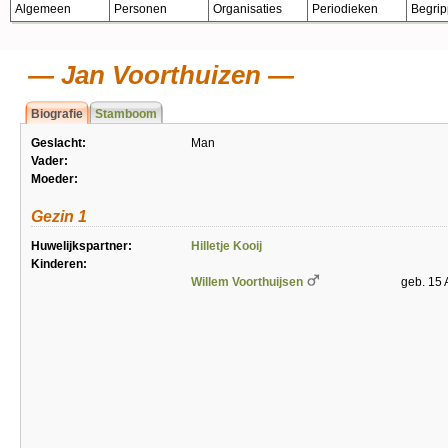
Algemeen
Personen
Organisaties
Periodieken
Begri
Jan Voorthuizen
Biografie
Stamboom
Geslacht:
Man
Vader:
Moeder:
Gezin 1
Huwelijkspartner:
Hilletje Kooij
Kinderen:
Willem Voorthuijsen
geb. 15 