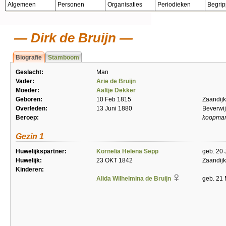
Algemeen
Personen
Organisaties
Periodieken
Begri
Dirk de Bruijn
Biografie
Stamboom
Geslacht:
Man
Vader:
Arie de Bruijn
Moeder:
Aaltje Dekker
Geboren:
10 Feb 1815
Zaandijk
Overleden:
13 Juni 1880
Beverwi
Beroep:
koopma
Gezin 1
Huwelijkspartner:
Kornelia Helena Sepp
geb. 20 
Huwelijk:
23 OKT 1842
Zaandijk
Kinderen:
Alida Wilhelmina de Bruijn
geb. 21 