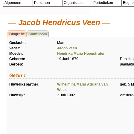
Algemeen
Personen
Organisaties
Periodieken
Begri
Jacob Hendricus Veen
Biografie
Stamboom
Geslacht:
Man
Vader:
Jacob Veen
Moeder:
Hendrika Maria Hoogstraten
Geboren:
19 Juni 1879
Den Hel
Beroep:
diamant
Gezin 1
Huwelijkspartner:
Wilhelmina Maria Adriana van
geb. 5 M
Wees
Huwelijk:
2 Juli 1902
Amster