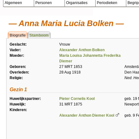
Algemeen
Personen
Organisaties
Periodieken
Begri
Anna Maria Lucia Bolken
Biografie
Stamboom
Geslacht:
Vrouw
Vader:
Alexander Anthon Bolken
Moeder:
Maria Louisa Johannetta Frederika
Diemer
Geboren:
27 MRT 1853
Amster
Overleden:
28 Aug 1918
Den Ha
Religie:
Ned. He
Gezin 1
Huwelijkspartner:
Pieter Cornelis Kool
geb. 19
Huwelijk:
31 MRT 1875
Newport
Kinderen:
Alexander Anthon Diemer Kool
geb. 9 F