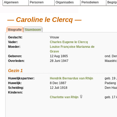
Algemeen
Personen
Organisaties
Periodieken
Begri
Caroline le Clercq
Biografie
Stamboom
Geslacht:
Vrouw
Vader:
Charles Eugene le Clercq
Moeder:
Louise Françoise Marianna de
Grave
Geboren:
12 Aug 1865
ond. De
Overleden:
28 Juni 1947
Maastric
Gezin 1
Huwelijkspartner:
Hendrik Bernardus van Rhijn
geb. 19 
Huwelijk:
8 Dec 1887
Padang 
Scheiding:
12 Juli 1918
Den Ha
Kinderen:
Charlotte van Rhijn
geb. 17 