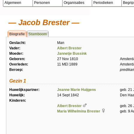
Algemeen
Personen
Organisaties
Periodieken
Begri
Jacob Brester
Biografie
Stamboom
Geslacht:
Man
Vader:
Albert Brester
Moeder:
Jannetje Bussink
Geboren:
27 Nov 1810
Amster
Overleden:
11 MEI 1889
Amster
Beroep:
predikan
Gezin 1
Huwelijkspartner:
Jeanne Marie Huijgens
geb. 21 
Huwelijk:
14 Sept 1842
Den Ha
Kinderen:
Albert Brester
geb. 26 
Maria Wilhelmina Brester
geb. 9 A