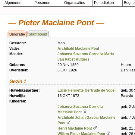
Algemeen
Personen
Organisaties
Periodieken
Begri
Pieter Maclaine Pont
Biografie
Stamboom
Geslacht:
Man
Vader:
Archibald Maclaine Pont
Moeder:
Johanna Suzanna Cornelia Maria
van Pabst Rutgers
Geboren:
20 Nov 1850
Hoorn
Overleden:
8 OKT 1926
Den Ha
Gezin 1
Huwelijkspartner:
Lucie Henriëtte Gertrude de Vogel
geb. 30 
Huwelijk:
16 OKT 1873
Batavia
Kinderen:
Johanna Suzanna Cornelia
geb. 2 J
Maclaine Pont
Archibald Johan Gaspar Maclaine
geb. 7 J
Pont
Henri Maclaine Pont
geb. 21 
Willem Pieter Maclaine Pont
geb. 26