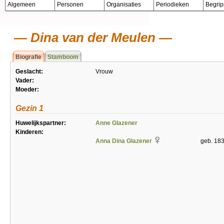
Algemeen
Personen
Organisaties
Periodieken
Begri
Dina van der Meulen
Biografie
Stamboom
Geslacht:
Vrouw
Vader:
Moeder:
Gezin 1
Huwelijkspartner:
Anne Glazener
Kinderen:
Anna Dina Glazener
geb. 183