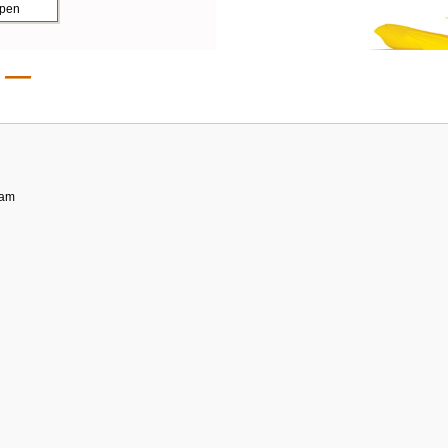
ppen
dam