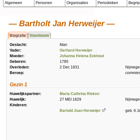
Algemeen
Personen
Organisaties
Periodieken
Begri
Bartholt Jan Herweijer
Biografie
Stamboom
Geslacht:
Man
Vader:
Gerhard Herweijer
Moeder:
Johanna Helena Eekhout
Geboren:
1785
Overleden:
2 Dec 1831
Nijmege
Beroep:
commies
Gezin 1
Huwelijkspartner:
Maria Cathrina Rieken
Huwelijk:
27 MEI 1829
Nijmege
Kinderen:
Bartold Joan Herweijer
geb. 6 J