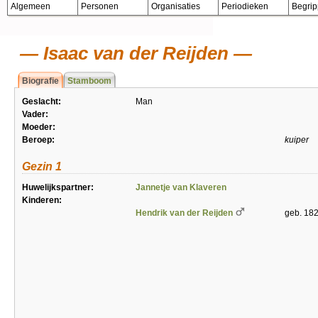
Algemeen
Personen
Organisaties
Periodieken
Begri
Isaac van der Reijden
Biografie
Stamboom
Geslacht:
Man
Vader:
Moeder:
Beroep:
kuiper
Gezin 1
Huwelijkspartner:
Jannetje van Klaveren
Kinderen:
Hendrik van der Reijden
geb. 18