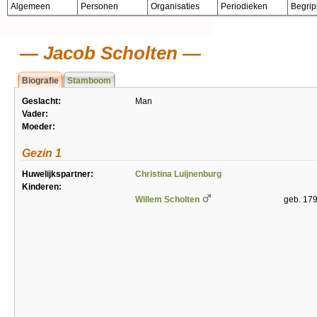
Algemeen
Personen
Organisaties
Periodieken
Begri
Jacob Scholten
Biografie
Stamboom
Geslacht:
Man
Vader:
Moeder:
Gezin 1
Huwelijkspartner:
Christina Luijnenburg
Kinderen:
Willem Scholten
geb. 17