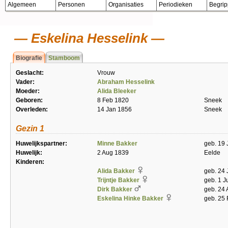
Algemeen
Personen
Organisaties
Periodieken
Begri
Eskelina Hesselink
Biografie
Stamboom
Geslacht:
Vrouw
Vader:
Abraham Hesselink
Moeder:
Alida Bleeker
Geboren:
8 Feb 1820
Sneek
Overleden:
14 Jan 1856
Sneek
Gezin 1
Huwelijkspartner:
Minne Bakker
geb. 19 
Huwelijk:
2 Aug 1839
Eelde
Kinderen:
Alida Bakker
geb. 24 
Trijntje Bakker
geb. 1 J
Dirk Bakker
geb. 24 
Eskelina Hinke Bakker
geb. 25 