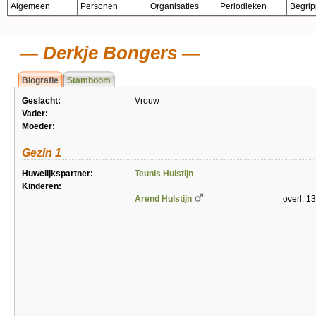
Algemeen
Personen
Organisaties
Periodieken
Begri
Derkje Bongers
Biografie
Stamboom
Geslacht:
Vrouw
Vader:
Moeder:
Gezin 1
Huwelijkspartner:
Teunis Hulstijn
Kinderen:
Arend Hulstijn
overl. 1