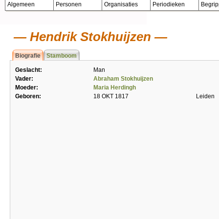
Algemeen
Personen
Organisaties
Periodieken
Begri
Hendrik Stokhuijzen
Biografie
Stamboom
Geslacht:
Man
Vader:
Abraham Stokhuijzen
Moeder:
Maria Herdingh
Geboren:
18 OKT 1817
Leiden