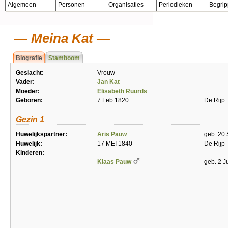
Algemeen
Personen
Organisaties
Periodieken
Begri
Meina Kat
Biografie
Stamboom
Geslacht:
Vrouw
Vader:
Jan Kat
Moeder:
Elisabeth Ruurds
Geboren:
7 Feb 1820
De Rijp
Gezin 1
Huwelijkspartner:
Aris Pauw
geb. 20
Huwelijk:
17 MEI 1840
De Rijp
Kinderen:
Klaas Pauw
geb. 2 J