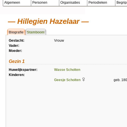
Algemeen
Personen
Organisaties
Periodieken
Begri
Hillegien Hazelaar
Biografie
Stamboom
Geslacht:
Vrouw
Vader:
Moeder:
Gezin 1
Huwelijkspartner:
Wasse Scholten
Kinderen:
Geesje Scholten
geb. 18