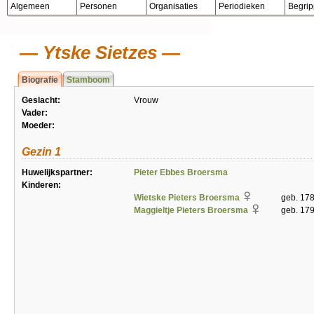
Algemeen
Personen
Organisaties
Periodieken
Begri
Ytske Sietzes
Biografie
Stamboom
Geslacht:
Vrouw
Vader:
Moeder:
Gezin 1
Huwelijkspartner:
Pieter Ebbes Broersma
Kinderen:
Wietske Pieters Broersma
geb. 17
Maggieltje Pieters Broersma
geb. 17