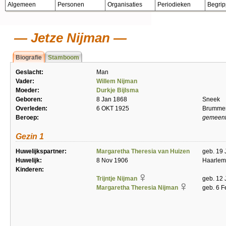
Algemeen
Personen
Organisaties
Periodieken
Begri
Jetze Nijman
Biografie
Stamboom
Geslacht:
Man
Vader:
Willem Nijman
Moeder:
Durkje Bijlsma
Geboren:
8 Jan 1868
Sneek
Overleden:
6 OKT 1925
Brumme
Beroep:
gemeen
Gezin 1
Huwelijkspartner:
Margaretha Theresia van Huizen
geb. 19 
Huwelijk:
8 Nov 1906
Haarlem
Kinderen:
Trijntje Nijman
geb. 12 
Margaretha Theresia Nijman
geb. 6 