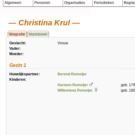
Algemeen
Personen
Organisaties
Periodieken
Begri
Christina Krul
Biografie
Stamboom
Geslacht:
Vrouw
Vader:
Moeder:
Gezin 1
Huwelijkspartner:
Berend Remeijer
Kinderen:
Harmen Remeijer
geb. 179
Willemiena Remeijer
geb. 180