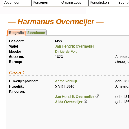
Algemeen
Personen
Organisaties
Periodieken
Begri
Harmanus Overmeijer
Biografie
Stamboom
Geslacht:
Man
Vader:
Jan Hendrik Overmeijer
Moeder:
Dirkje de Folt
Geboren:
1823
Amster
Beroep:
sleper, 
Gezin 1
Huwelijkspartner:
Aaltje Verruijt
geb. 18
Huwelijk:
5 MRT 1846
Amster
Kinderen:
Jan Hendrik Overmeijer
geb. 18
Alida Overmeijer
geb. 18