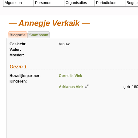
Algemeen
Personen
Organisaties
Periodieken
Begri
Annegje Verkaik
Biografie
Stamboom
Geslacht:
Vrouw
Vader:
Moeder:
Gezin 1
Huwelijkspartner:
Cornelis Vink
Kinderen:
Adrianus Vink
geb. 18