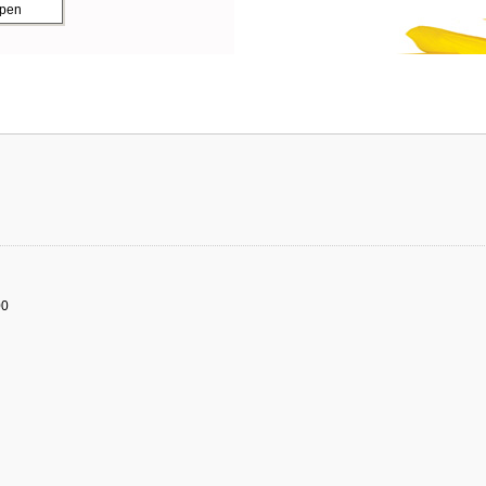
ppen
00