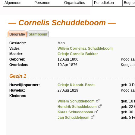
Algemeen
Personen
Organisaties
Periodieken
Begri
Cornelis Schuddeboom
Biografie
Stamboom
Geslacht:
Man
Vader:
Willem Cornelisz. Schuddeboom
Moeder:
Grietje Cornelia Bakker
Geboren:
12 Aug 1806
Koog aa
Overleden:
10 Apr 1876
Koog aa
Gezin 1
Huwelijkspartner:
Grietje Klaasdr. Breet
geb. 3 D
Huwelijk:
27 Aug 1829
Koog aa
Kinderen:
Willem Schuddeboom
geb. 18 
Hendrik Schuddeboom
geb. 22 
Klaas Schuddeboom
geb. 30 
Jan Schuddeboom
geb. 5 F