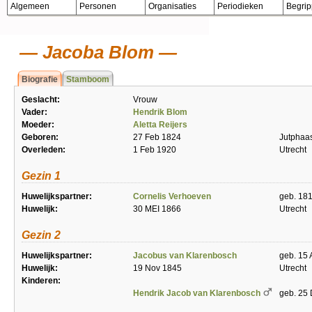
Algemeen
Personen
Organisaties
Periodieken
Begri
Jacoba Blom
Biografie
Stamboom
Geslacht:
Vrouw
Vader:
Hendrik Blom
Moeder:
Aletta Reijers
Geboren:
27 Feb 1824
Jutphaa
Overleden:
1 Feb 1920
Utrecht
Gezin 1
Huwelijkspartner:
Cornelis Verhoeven
geb. 18
Huwelijk:
30 MEI 1866
Utrecht
Gezin 2
Huwelijkspartner:
Jacobus van Klarenbosch
geb. 15 
Huwelijk:
19 Nov 1845
Utrecht
Kinderen:
Hendrik Jacob van Klarenbosch
geb. 25