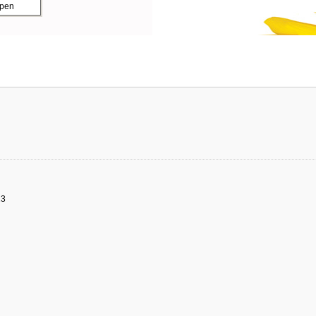
ppen
23