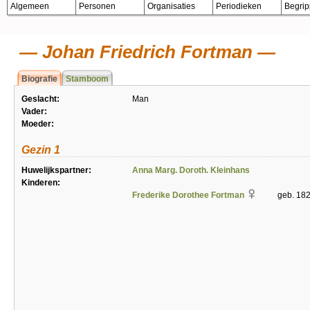
Algemeen
Personen
Organisaties
Periodieken
Begri
Johan Friedrich Fortman
Biografie
Stamboom
Geslacht:
Man
Vader:
Moeder:
Gezin 1
Huwelijkspartner:
Anna Marg. Doroth. Kleinhans
Kinderen:
Frederike Dorothee Fortman
geb. 18