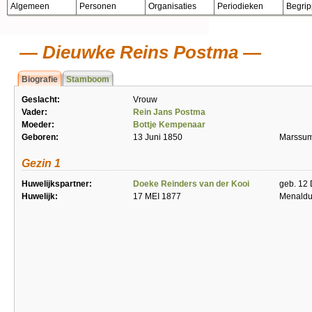
Algemeen
Personen
Organisaties
Periodieken
Begri
Dieuwke Reins Postma
Biografie
Stamboom
Geslacht:
Vrouw
Vader:
Rein Jans Postma
Moeder:
Bottje Kempenaar
Geboren:
13 Juni 1850
Marssum
Gezin 1
Huwelijkspartner:
Doeke Reinders van der Kooi
geb. 12 
Huwelijk:
17 MEI 1877
Menald