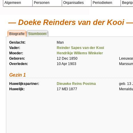
Algemeen
Personen
Organisaties
Periodieken
Begri
Doeke Reinders van der Kooi
Biografie
Stamboom
Geslacht:
Man
Vader:
Reinder Sapes van der Kooi
Moeder:
Hendrikje Willems Winkeler
Geboren:
12 Dec 1850
Leeuwa
Overleden:
10 Apr 1903
Marssum
Gezin 1
Huwelijkspartner:
Dieuwke Reins Postma
geb. 13 
Huwelijk:
17 MEI 1877
Menald