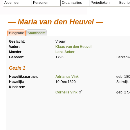
Algemeen
Personen
Organisaties
Periodieken
Begri
Maria van den Heuvel
Biografie
Stamboom
Geslacht:
Vrouw
Vader:
Klaas van den Heuvel
Moeder:
Lena Anker
Geboren:
1796
Berken
Gezin 1
Huwelijkspartner:
Adrianus Vink
geb. 18
Huwelijk:
10 Dec 1820
Stolwijk
Kinderen:
Cornelis Vink
geb. 2 S