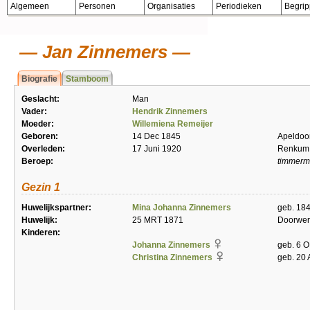
Algemeen
Personen
Organisaties
Periodieken
Begri
Jan Zinnemers
Biografie
Stamboom
Geslacht:
Man
Vader:
Hendrik Zinnemers
Moeder:
Willemiena Remeijer
Geboren:
14 Dec 1845
Apeldoo
Overleden:
17 Juni 1920
Renkum
Beroep:
timmer
Gezin 1
Huwelijkspartner:
Mina Johanna Zinnemers
geb. 184
Huwelijk:
25 MRT 1871
Doorwer
Kinderen:
Johanna Zinnemers
geb. 6 O
Christina Zinnemers
geb. 20 