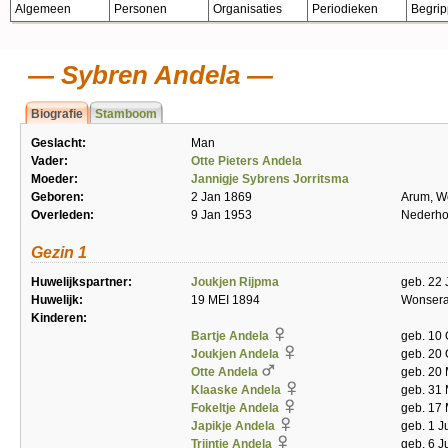
Algemeen
Personen
Organisaties
Periodieken
Begri
Sybren Andela
Biografie
Stamboom
Geslacht:
Man
Vader:
Otte Pieters Andela
Moeder:
Jannigje Sybrens Jorritsma
Geboren:
2 Jan 1869
Arum, W
Overleden:
9 Jan 1953
Nederho
Gezin 1
Huwelijkspartner:
Joukjen Rijpma
geb. 22 
Huwelijk:
19 MEI 1894
Wonsera
Kinderen:
Bartje Andela
geb. 10 
Joukjen Andela
geb. 20 
Otte Andela
geb. 20 
Klaaske Andela
geb. 31
Fokeltje Andela
geb. 17 
Japikje Andela
geb. 1 J
Trijntje Andela
geb. 6 J