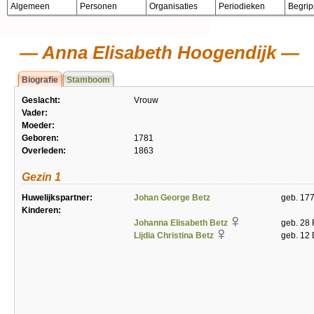
Algemeen
Personen
Organisaties
Periodieken
Begri
Anna Elisabeth Hoogendijk
Biografie
Stamboom
Geslacht:
Vrouw
Vader:
Moeder:
Geboren:
1781
Overleden:
1863
Gezin 1
Huwelijkspartner:
Johan George Betz
geb. 177
Kinderen:
Johanna Elisabeth Betz
geb. 28 
Lijdia Christina Betz
geb. 12 