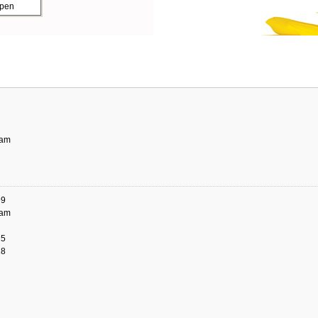
ppen
dam
99
dam
25
28