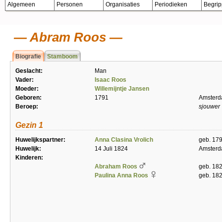
Algemeen
Personen
Organisaties
Periodieken
Begri
Abram Roos
Biografie
Stamboom
Geslacht:
Man
Vader:
Isaac Roos
Moeder:
Willemijntje Jansen
Geboren:
1791
Amster
Beroep:
sjouwer
Gezin 1
Huwelijkspartner:
Anna Clasina Vrolich
geb. 17
Huwelijk:
14 Juli 1824
Amster
Kinderen:
Abraham Roos
geb. 18
Paulina Anna Roos
geb. 18