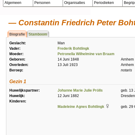
Algemeen
Personen
Organisaties
Periodieken
Begri
Constantin Friedrich Peter Boh
Biografie
Stamboom
Geslacht:
Man
Vader:
Frederik Bohtlingk
Moeder:
Petronella Wilhelmine van Braam
Geboren:
14 Juni 1848
Arnhem
Overleden:
13 Juli 1923
Arnhem
Beroep:
notaris
Gezin 1
Huwelijkspartner:
Johanne Marie Julie Prölls
geb. 13 
Huwelijk:
12 Juni 1882
Dresden
Kinderen:
Madeleine Agnes Bohtlingk
geb. 29 