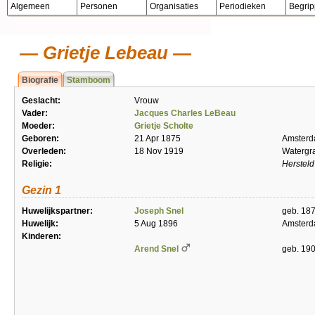
Algemeen
Personen
Organisaties
Periodieken
Begri
Grietje Lebeau
Biografie
Stamboom
Geslacht:
Vrouw
Vader:
Jacques Charles LeBeau
Moeder:
Grietje Scholte
Geboren:
21 Apr 1875
Amster
Overleden:
18 Nov 1919
Watergr
Religie:
Hersteld
Gezin 1
Huwelijkspartner:
Joseph Snel
geb. 18
Huwelijk:
5 Aug 1896
Amster
Kinderen:
Arend Snel
geb. 19