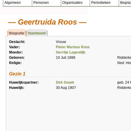
Algemeen
Personen
Organisaties
Periodieken
Begri
Geertruida Roos
Biografie
Stamboom
Geslacht:
Vrouw
Vader:
Pieter Marinus Roos
Moeder:
Gerritje Lagendijk
Geboren:
10 Juli 1886
Ridderk
Religie:
Ned. He
Gezin 1
Huwelijkspartner:
Dirk Snoek
geb. 24
Huwelijk:
30 Aug 1907
Ridderk