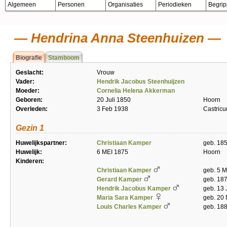
Algemeen
Personen
Organisaties
Periodieken
Begri
Hendrina Anna Steenhuizen
Biografie
Stamboom
Geslacht:
Vrouw
Vader:
Hendrik Jacobus Steenhuijzen
Moeder:
Cornelia Helena Akkerman
Geboren:
20 Juli 1850
Hoorn
Overleden:
3 Feb 1938
Castric
Gezin 1
Huwelijkspartner:
Christiaan Kamper
geb. 18
Huwelijk:
6 MEI 1875
Hoorn
Kinderen:
Christiaan Kamper
geb. 5 
Gerard Kamper
geb. 187
Hendrik Jacobus Kamper
geb. 13 
Maria Sara Kamper
geb. 20
Louis Charles Kamper
geb. 188