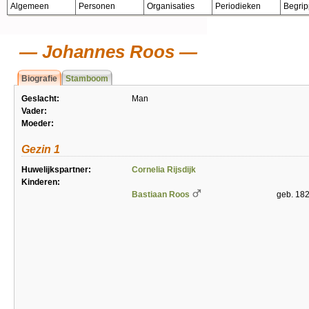
Algemeen
Personen
Organisaties
Periodieken
Begri
Johannes Roos
Biografie
Stamboom
Geslacht:
Man
Vader:
Moeder:
Gezin 1
Huwelijkspartner:
Cornelia Rijsdijk
Kinderen:
Bastiaan Roos
geb. 18