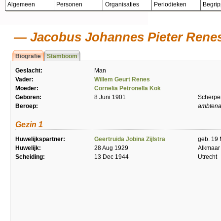
Algemeen
Personen
Organisaties
Periodieken
Begri
Jacobus Johannes Pieter Rene
Biografie
Stamboom
Geslacht:
Man
Vader:
Willem Geurt Renes
Moeder:
Cornelia Petronella Kok
Geboren:
8 Juni 1901
Scherpe
Beroep:
ambtenaa
Gezin 1
Huwelijkspartner:
Geertruida Jobina Zijlstra
geb. 19
Huwelijk:
28 Aug 1929
Alkmaar
Scheiding:
13 Dec 1944
Utrecht