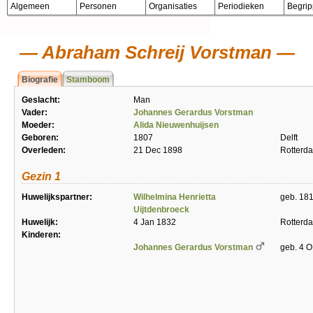
Algemeen
Personen
Organisaties
Periodieken
Begri
Abraham Schreij Vorstman
Biografie
Stamboom
Geslacht:
Man
Vader:
Johannes Gerardus Vorstman
Moeder:
Alida Nieuwenhuijsen
Geboren:
1807
Delft
Overleden:
21 Dec 1898
Rotterd
Gezin 1
Huwelijkspartner:
Wilhelmina Henrietta
geb. 181
Uijtdenbroeck
Huwelijk:
4 Jan 1832
Rotterd
Kinderen:
Johannes Gerardus Vorstman
geb. 4 O