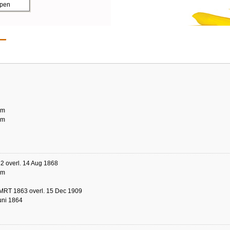
ppen
am
am
2 overl. 14 Aug 1868
am
 MRT 1863 overl. 15 Dec 1909
uni 1864