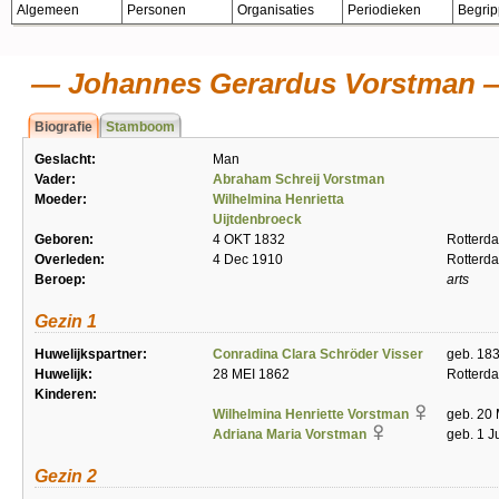
Algemeen
Personen
Organisaties
Periodieken
Begri
Johannes Gerardus Vorstman
Biografie
Stamboom
Geslacht:
Man
Vader:
Abraham Schreij Vorstman
Moeder:
Wilhelmina Henrietta
Uijtdenbroeck
Geboren:
4 OKT 1832
Rotterd
Overleden:
4 Dec 1910
Rotterd
Beroep:
arts
Gezin 1
Huwelijkspartner:
Conradina Clara Schröder Visser
geb. 183
Huwelijk:
28 MEI 1862
Rotterd
Kinderen:
Wilhelmina Henriette Vorstman
geb. 20
Adriana Maria Vorstman
geb. 1 J
Gezin 2