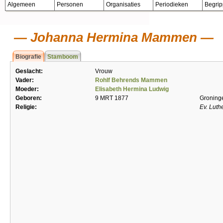
Algemeen
Personen
Organisaties
Periodieken
Begri
Johanna Hermina Mammen
Biografie
Stamboom
Geslacht:
Vrouw
Vader:
Rohlf Behrends Mammen
Moeder:
Elisabeth Hermina Ludwig
Geboren:
9 MRT 1877
Groning
Religie:
Ev. Luth