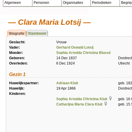
Algemeen
Personen
Organisaties
Periodieken
Begri
Clara Maria Lotsij
Biografie
Stamboom
Geslacht:
Vrouw
Vader:
Gerhard Oswald Lotsij
Moeder:
Sophia Arnolda Christina Blussé
Geboren:
14 Dec 1837
Dordrec
Overleden:
6 Dec 1924
Utrecht
Gezin 1
Huwelijkspartner:
Adriaan Kluit
geb. 18
Huwelijk:
19 Apr 1866
Dordrec
Kinderen:
Sophia Arnolda CHristina Kluit
geb. 16
Catharijna Maria Clara Kluit
geb. 15