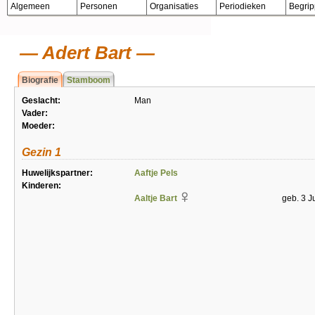
Algemeen
Personen
Organisaties
Periodieken
Begri
Adert Bart
Biografie
Stamboom
Geslacht:
Man
Vader:
Moeder:
Gezin 1
Huwelijkspartner:
Aaftje Pels
Kinderen:
Aaltje Bart
geb. 3 J